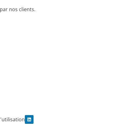
par nos clients.
L
utilisation
i
n
k
e
d