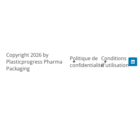
Copyright 2026 by
Politique de
Conditions
L
Plasticprogress Pharma
i
confidentialité
d'utilisation
Packaging
n
k
e
d
i
n