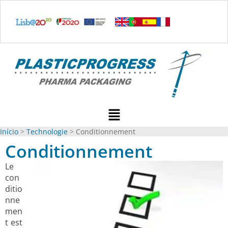
Ir
para
o
conteúdo
Menu
Início
Technologie
Conditionnement
Conditionnement
Le
con
ditio
nne
men
t est